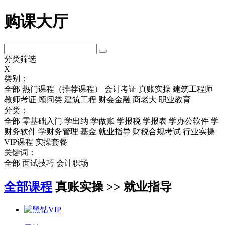
购课大厅
分类筛选
X
类别：
全部
热门课程（推荐课程）
会计考证
真账实操
建筑工程师
教师考证
顾问类
建筑工程
财会金融
商老大
职业教育
分类：
全部
零基础入门
学出纳
学做账
学报税
学报表
学办公软件
学
财务软件
学财务管理
基金
就业指导
财税合规考试
行业实操
VIP课程
实操套餐
关键词：
全部
面试技巧
会计职场
全部课程
真账实操 >> 就业指导