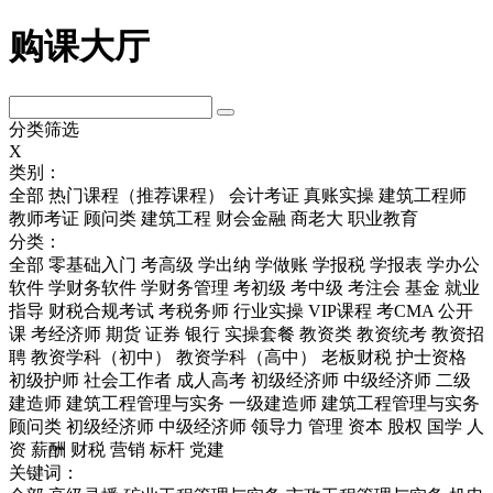
购课大厅
分类筛选
X
类别：
全部
热门课程（推荐课程）
会计考证
真账实操
建筑工程师
教师考证
顾问类
建筑工程
财会金融
商老大
职业教育
分类：
全部
零基础入门
考高级
学出纳
学做账
学报税
学报表
学办公
软件
学财务软件
学财务管理
考初级
考中级
考注会
基金
就业
指导
财税合规考试
考税务师
行业实操
VIP课程
考CMA
公开
课
考经济师
期货
证券
银行
实操套餐
教资类
教资统考
教资招
聘
教资学科（初中）
教资学科（高中）
老板财税
护士资格
初级护师
社会工作者
成人高考
初级经济师
中级经济师
二级
建造师
建筑工程管理与实务
一级建造师
建筑工程管理与实务
顾问类
初级经济师
中级经济师
领导力
管理
资本
股权
国学
人
资
薪酬
财税
营销
标杆
党建
关键词：