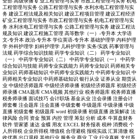
全部
高级录播
矿业工程管理与实务
市政工程管理与实务
机电
工程管理与实务
公路工程管理与实务
水利水电工程管理与实
务
建设工程法规及相关知识
建设工程项目管理
建设工程经济
矿业工程管理与实务
市政工程管理与实务
机电工程管理与实
务
水利水电工程管理与实务
公路工程管理与实务
建设工程法
规及知识
建设工程施工管理
高等数学（一）-专升本
大学语
文-专升本
政治-专升本
学位英语-专升本
基础护理学
内科护理
学
外科护理学
妇科护理学
儿科护理学
实务/实践
药事管理与
法规
药学综合知识技能
药学专业知识（二）
药学专业知识
（一）
中药学专业知识（二）
中药学专业知识（一）
中药学
综合知识与技能
药师专业实践能力
药师专业知识
药师相关专
业知识
药师基础知识
中药师专业实践能力
中药师专业知识
中
药师相关专业知识
中药师基础知识
银行从业
证券从业
期货从
业
中级经济师题库
中级经济师录播
初级经济师题库
初级经济
师录播
CMA题库
CMA视频
其他行业
税务师题库
税务师直播
税务师录播
面试技巧
会计职场
基金从业
注会录播
注册会计
师套餐
注会题库
注会直播
中级套餐
中级题库
中级录播
中级
直播
初级套餐
初级题库
word
初级录播
初级直播
政策解读
法
律风险
合同
资金
预算
内控
管理
筹划
分析
成本
牛算盘财务
软件
管家婆
速达
金蝶
用友
EXCEL
财务报表
税种
消费税
个
人所得税
企业所得税
增值税
合理避税
报税实战
汇算清缴
税
收优惠
出口退税
其他行业
服务业
商业
工业
行业真账
支付系