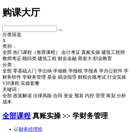
购课大厅
分类筛选
X
类别：
全部
热门课程（推荐课程）
会计考证
真账实操
建筑工程师
教师考证
顾问类
建筑工程
财会金融
商老大
职业教育
分类：
全部
零基础入门
学出纳
学做账
学报税
学报表
学办公软件
学
财务软件
学财务管理
基金
就业指导
财税合规考试
行业实操
VIP课程
实操套餐
关键词：
全部
政策解读
法律风险
合同
资金
预算
内控
管理
筹划
分析
成本
全部课程
真账实操 >> 学财务管理