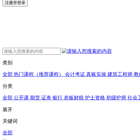
注册并登录
类别
全部
热门课程（推荐课程）
会计考证
真账实操
建筑工程师
教
分类
全部
公开课
期货
证券
银行
老板财税
护士资格
初级护师
社会
展开
关键词
全部