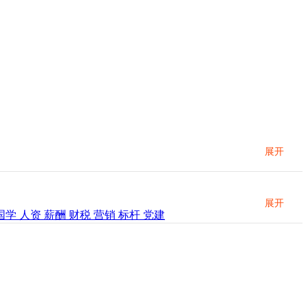
展开
展开
国学
人资
薪酬
财税
营销
标杆
党建